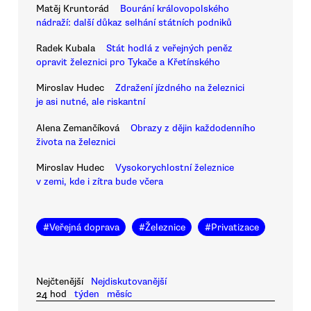
Matěj Kruntorád
Bourání královopolského
nádraží: další důkaz selhání státních podniků
Radek Kubala
Stát hodlá z veřejných peněz
opravit železnici pro Tykače a Křetínského
Miroslav Hudec
Zdražení jízdného na železnici
je asi nutné, ale riskantní
Alena Zemančíková
Obrazy z dějin každodenního
života na železnici
Miroslav Hudec
Vysokorychlostní železnice
v zemi, kde i zítra bude včera
#
Veřejná doprava
#
Železnice
#
Privatizace
Nejčtenější
Nejdiskutovanější
24 hod
týden
měsíc