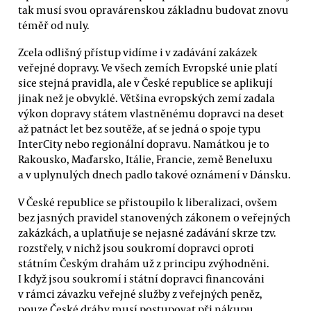
tak musí svou opravárenskou základnu budovat znovu
téměř od nuly.
Zcela odlišný přístup vidíme i v zadávání zakázek
veřejné dopravy. Ve všech zemích Evropské unie platí
sice stejná pravidla, ale v České republice se aplikují
jinak než je obvyklé. Většina evropských zemí zadala
výkon dopravy státem vlastněnému dopravci na deset
až patnáct let bez soutěže, ať se jedná o spoje typu
InterCity nebo regionální dopravu. Namátkou je to
Rakousko, Maďarsko, Itálie, Francie, země Beneluxu
a v uplynulých dnech padlo takové oznámení v Dánsku.
V České republice se přistoupilo k liberalizaci, ovšem
bez jasných pravidel stanovených zákonem o veřejných
zakázkách, a uplatňuje se nejasné zadávání skrze tzv.
rozstřely, v nichž jsou soukromí dopravci oproti
státním Českým drahám už z principu zvýhodněni.
I když jsou soukromí i státní dopravci financováni
v rámci závazku veřejné služby z veřejných peněz,
pouze České dráhy musí postupovat při nákupu