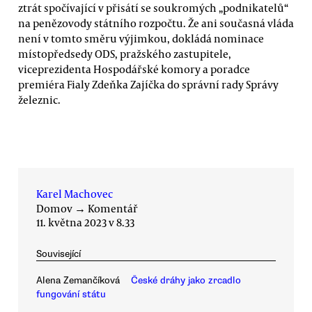
ztrát spočívající v přisátí se soukromých „podnikatelů“
na penězovody státního rozpočtu. Že ani současná vláda
není v tomto směru výjimkou, dokládá nominace
místopředsedy ODS, pražského zastupitele,
viceprezidenta Hospodářské komory a poradce
premiéra Fialy Zdeňka Zajíčka do správní rady Správy
železnic.
Karel Machovec
Domov
→
Komentář
11. května 2023 v 8.33
Související
Alena Zemančíková
České dráhy jako zrcadlo
fungování státu