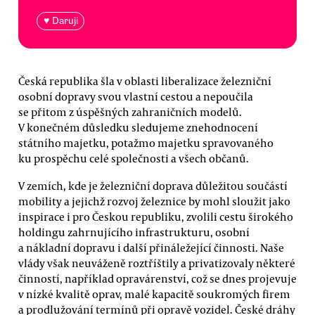
♥ Daruji
Česká republika šla v oblasti liberalizace železniční
osobní dopravy svou vlastní cestou a nepoučila
se přitom z úspěšných zahraničních modelů.
V konečném důsledku sledujeme znehodnocení
státního majetku, potažmo majetku spravovaného
ku prospěchu celé společnosti a všech občanů.
V zemích, kde je železniční doprava důležitou součástí
mobility a jejichž rozvoj železnice by mohl sloužit jako
inspirace i pro Českou republiku, zvolili cestu širokého
holdingu zahrnujícího infrastrukturu, osobní
a nákladní dopravu i další přináležející činnosti. Naše
vlády však neuváženě roztříštily a privatizovaly některé
činností, například opravárenství, což se dnes projevuje
v nízké kvalitě oprav, malé kapacitě soukromých firem
a prodlužování termínů při opravě vozidel. České dráhy