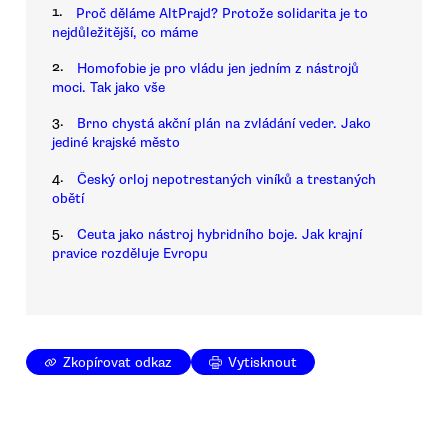
1.
Proč děláme AltPrajd? Protože solidarita je to
nejdůležitější, co máme
2.
Homofobie je pro vládu jen jedním z nástrojů
moci. Tak jako vše
3.
Brno chystá akční plán na zvládání veder. Jako
jediné krajské město
4.
Český orloj nepotrestaných viníků a trestaných
obětí
5.
Ceuta jako nástroj hybridního boje. Jak krajní
pravice rozděluje Evropu
Zkopírovat odkaz
Vytisknout