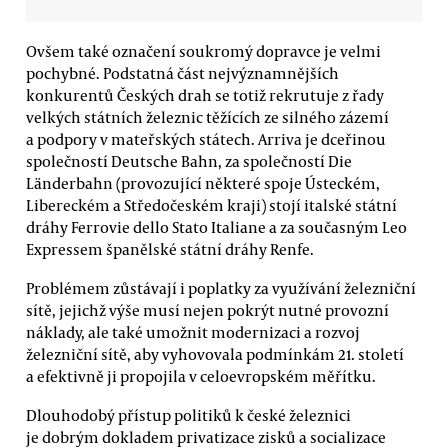
Ovšem také označení soukromý dopravce je velmi
pochybné. Podstatná část nejvýznamnějších
konkurentů Českých drah se totiž rekrutuje z řady
velkých státních železnic těžících ze silného zázemí
a podpory v mateřských státech. Arriva je dceřinou
společností Deutsche Bahn, za společností Die
Länderbahn (provozující některé spoje Ústeckém,
Libereckém a Středočeském kraji) stojí italské státní
dráhy Ferrovie dello Stato Italiane a za současným Leo
Expressem španělské státní dráhy Renfe.
Problémem zůstávají i poplatky za využívání železniční
sítě, jejichž výše musí nejen pokrýt nutné provozní
náklady, ale také umožnit modernizaci a rozvoj
železniční sítě, aby vyhovovala podmínkám 21. století
a efektivně ji propojila v celoevropském měřítku.
Dlouhodobý přístup politiků k české železnici
je dobrým dokladem privatizace zisků a socializace