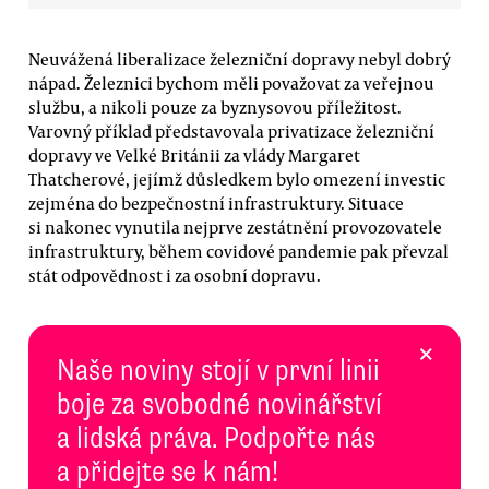
Neuvážená liberalizace železniční dopravy nebyl dobrý
nápad. Železnici bychom měli považovat za veřejnou
službu, a nikoli pouze za byznysovou příležitost.
Varovný příklad představovala privatizace železniční
dopravy ve Velké Británii za vlády Margaret
Thatcherové, jejímž důsledkem bylo omezení investic
zejména do bezpečnostní infrastruktury. Situace
si nakonec vynutila nejprve zestátnění provozovatele
infrastruktury, během covidové pandemie pak převzal
stát odpovědnost i za osobní dopravu.
×
Naše noviny stojí v první linii
boje za svobodné novinářství
a lidská práva. Podpořte nás
a přidejte se k nám!