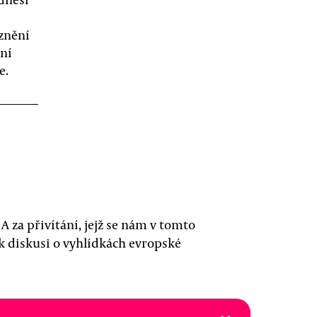
 znění
vní
e.
A za přivítání, jejž se nám v tomto
 k diskusi o vyhlídkách evropské