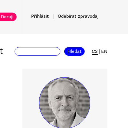
Přihlásit
|
Odebírat
zpravodaj
 Daruji
t
Hledat
CS
|
EN