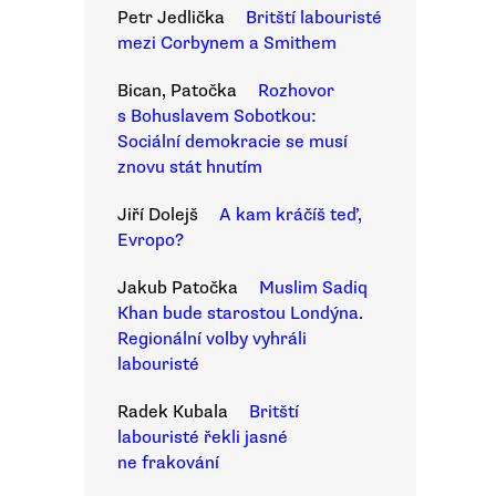
Petr Jedlička
Britští labouristé
mezi Corbynem a Smithem
Bican, Patočka
Rozhovor
s Bohuslavem Sobotkou:
Sociální demokracie se musí
znovu stát hnutím
Jiří Dolejš
A kam kráčíš teď,
Evropo?
Jakub Patočka
Muslim Sadiq
Khan bude starostou Londýna.
Regionální volby vyhráli
labouristé
Radek Kubala
Britští
labouristé řekli jasné
ne frakování