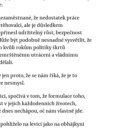
e.
nezaměstnané, že nedostatek práce
stěhovalci, ale je důsledkem
řinesl udržitelný růst, bezpečnost
 Může být podobně nesnadné vysvětlit, že
 kvůli rokům politiky škrtů
 přemrštěnému utrácení a vládnímu
ělali.
en proto, že se nám říká, že je to
ece nesmysl.
ici, spočívá v tom, že formulace toho,
st v jejich každodenních životech,
ž dnes nechápou, oč nám vlastně jde.
 pohlíželo na levici jako na obhájkyni