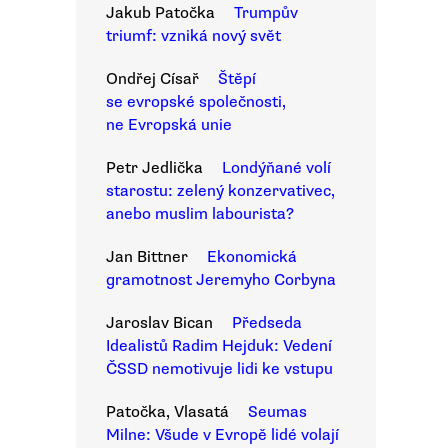
Jakub Patočka
Trumpův
triumf: vzniká nový svět
Ondřej Císař
Štěpí
se evropské společnosti,
ne Evropská unie
Petr Jedlička
Londýňané volí
starostu: zelený konzervativec,
anebo muslim labourista?
Jan Bittner
Ekonomická
gramotnost Jeremyho Corbyna
Jaroslav Bican
Předseda
Idealistů Radim Hejduk: Vedení
ČSSD nemotivuje lidi ke vstupu
Patočka, Vlasatá
Seumas
Milne: Všude v Evropě lidé volají