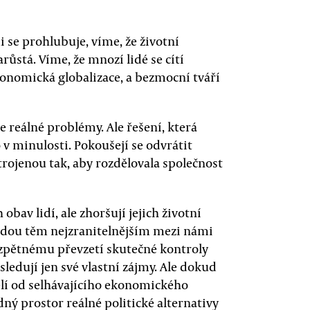
se prohlubuje, víme, že životní
růstá. Víme, že mnozí lidé se cítí
konomická globalizace, a bezmocní tváří
e reálné problémy. Ale řešení, která
o v minulosti. Pokoušejí se odvrátit
trojenou tak, aby rozdělovala společnost
 obav lidí, ale zhoršují jejich životní
adou těm nejzranitelnějším mezi námi
 zpětnému převzetí skutečné kontroly
sledují jen své vlastní zájmy. Ale dokud
ělí od selhávajícího ekonomického
ný prostor reálné politické alternativy