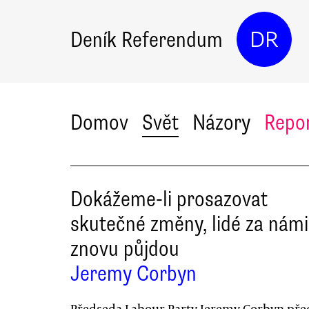
Deník Referendum
DR
Domov
Svět
Názory
Repo
Dokážeme-li prosazovat
skutečné změny, lidé za námi
znovu půjdou
Jeremy Corbyn
Předseda Labour Party Jeremy Corbyn pře