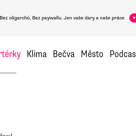
Bez oligarchů. Bez paywallu.
Jen vaše dary a naše práce
♥
rtérky
Klima
Bečva
Město
Podcas
dnesl