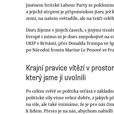
Jménem britské Labour Party se pokloním 
a jejichž utrpení je připomínkou jizev, jež 
zemi, na našem světadíle, ale na tváři celéh
Dnes žijeme v jiných časech, s jinými tísně
Evropě i mimo ni je dnes znepokojivě na v
UKIP v Británii, přes Donalda Trumpa ve S
po Národní frontu Marine Le Penové ve Fra
Krajní pravice vítězí v prostor
který jsme jí uvolnili
Po celém světě se politika otřásá v základec
politické síly víme velmi dobře, z jakých p
na síle, ale také vnímáme, že je pro nás čí
k lidem. Přesto je na nás, abychom nabídli 