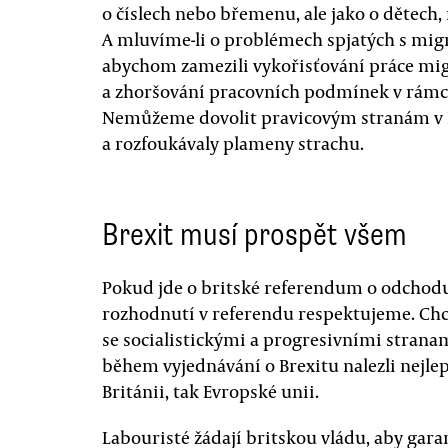
o číslech nebo břemenu, ale jako o dětech,
A mluvíme-li o problémech spjatých s mig
abychom zamezili vykořisťování práce mig
a zhoršování pracovních podmínek v rámc
Nemůžeme dovolit pravicovým stranám v Ev
a rozfoukávaly plameny strachu.
Brexit musí prospět všem
Pokud jde o britské referendum o odchodu
rozhodnutí v referendu respektujeme. Ch
se socialistickými a progresivními stran
během vyjednávání o Brexitu nalezli nejlep
Británii, tak Evropské unii.
Labouristé žádají britskou vládu, aby ga