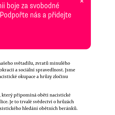
×
inii boje za svobodné
 Podpořte nás a přidejte
 našeho světadílu, zvratů minulého
mokracii a sociální spravedlnost. Jsme
cistické okupace a hrůzy zločinu
, který připomíná oběti nacistické
ice. Je to trvalé svědectví o hrůzách
asistického hledání obětních beránků.