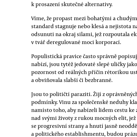
k prosazení skutečné alternativy.
Víme, že propast mezi bohatými a chudými 
standard stagnuje nebo klesá a nejistota na
odsunuti na okraj silami, jež rozpoutala e
v tvář deregulované moci korporací.
Populistická pravice často správně popisuj
nabízí, jsou tytéž jedovaté slepé uličky jak
pozornost od reálných příčin rétorikou us
a obviňovala slabší či bezbranné.
Jsou to političtí paraziti. Žijí z oprávněných
podmínky. Vinu za společenské neduhy kl
namísto toho, aby nabízeli lidem cestu ke
nad svými životy z rukou mocných elit, jež 
se progresivní strany a hnutí jasně neodd
a politického establishmentu, budou prázd