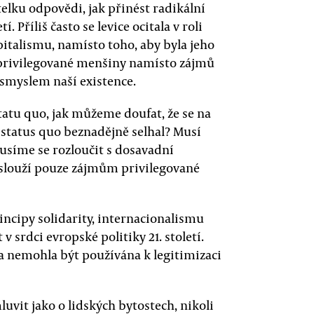
elku odpovědi, jak přinést radikální
. Příliš často se levice ocitala v roli
talismu, namísto toho, aby byla jeho
my privilegované menšiny namísto zájmů
 smyslem naší existence.
statu quo, jak můžeme doufat, že se na
e status quo beznadějně selhal? Musí
musíme se rozloučit s dosavadní
slouží pouze zájmům privilegované
ncipy solidarity, internacionalismu
v srdci evropské politiky 21. století.
ka nemohla být používána k legitimizaci
uvit jako o lidských bytostech, nikoli