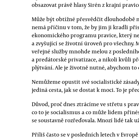
obsazovat právě hlasy Sirén z krajní pravic
Může být obtížné přesvědčit dlouhodobě 
nemá příčinu v tom, že by jim ji kradli při
ekonomického programu pravice, který nep
a zvyšující se životní úroveň pro všechny.
veřejné služby mnohde melou z posledního
a predátorské privatizace, a nikoli kvůli
plýtvání. Ale je životně nutné, abychom to d
Nemůžeme opustit své socialistické zásady j
jediná cesta, jak se dostat k moci. To je př
Důvod, proč dnes ztrácíme ve střetu s prav
co to je socialismus a co může lidem přiné
se soustavně rozřeďovala. Mnozí lidé tak u
Příliš často se v posledních letech v Evropě