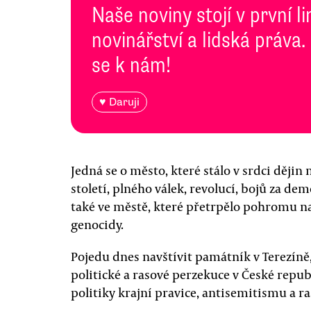
Naše noviny stojí v první l
novinářství a lidská práva.
se k nám!
♥ Daruji
Jedná se o město, které stálo v srdci dějin
století, plného válek, revolucí, bojů za de
také ve městě, které přetrpělo pohromu na
genocidy.
Pojedu dnes navštívit památník v Terezíně
politické a rasové perzekuce v České republ
politiky krajní pravice, antisemitismu a r