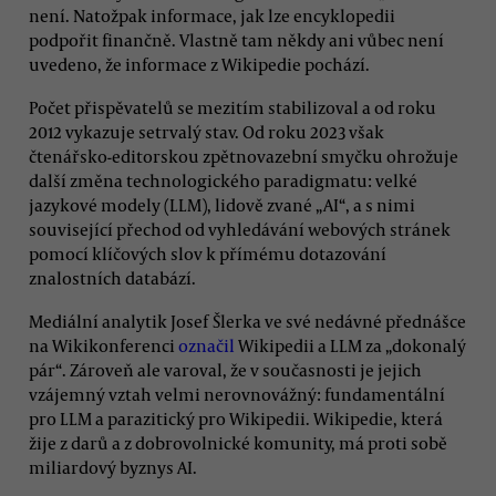
není. Natožpak informace, jak lze encyklopedii
podpořit finančně. Vlastně tam někdy ani vůbec není
uvedeno, že informace z Wikipedie pochází.
Počet přispěvatelů se mezitím stabilizoval a od roku
2012 vykazuje setrvalý stav. Od roku 2023 však
čtenářsko-editorskou zpětnovazební smyčku ohrožuje
další změna technologického paradigmatu: velké
jazykové modely (LLM), lidově zvané „AI“, a s nimi
související přechod od vyhledávání webových stránek
pomocí klíčových slov k přímému dotazování
znalostních databází.
Mediální analytik Josef Šlerka ve své nedávné přednášce
na Wikikonferenci
označil
Wikipedii a LLM za „dokonalý
pár“. Zároveň ale varoval, že v současnosti je jejich
vzájemný vztah velmi nerovnovážný: fundamentální
pro LLM a parazitický pro Wikipedii. Wikipedie, která
žije z darů a z dobrovolnické komunity, má proti sobě
miliardový byznys AI.