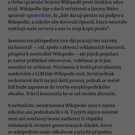
a třeba i právníci bránící Wikipedii proti útokům něco
stojí. Wikipedie žije z darů veřejnosti a Jimmy Wales
správně
upozorňuje
, že „lidé darují peníze na podporu
Wikipedie, a nikoliv aby dotovali OpenAI, která neustále
vytěžuje naše servery a nás to stojí kopu peněz“.
Samotní encyklopedisté sice dál pracují bez nároku
na honorář — což, spolu s absencí reklamních bannerů,
přispívá k neutralitě Wikipedie — ale jejich populaci
je nutné průběžně obnovovat, vzdělávat je či jim
umožnit se setkávat. Přestanou-li kvůli přežvýkaným
souhrnům z LLM lidé Wikipedii znát, hrozí jednak
nedostatek darů na její další provoz, jednak se méně
lidí bude zapojovat do tvorby encyklopedického
obsahu. Tvůrčí komunita by se tak mohla zhroutit.
A nefunkční, neudržovaná Wikipedie není v zájmu
nikoho; ani podnikatelů v AI. V jejich zájmu ostatně
není ani současný boom nadšenci či vtipálky
vkládaných strojově generovaných článků, které
se wikipedisté snaží odhalovat a jejichž případná