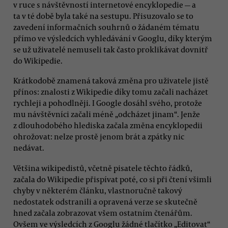
v ruce s návštěvností internetové encyklopedie — a
ta v té době byla také na sestupu. Přisuzovalo se to
zavedení informačních souhrnů o žádaném tématu
přímo ve výsledcích vyhledávání v Googlu, díky kterým
se už uživatelé nemuseli tak často proklikávat dovnitř
do Wikipedie.
Krátkodobě znamená taková změna pro uživatele jistě
přínos: znalosti z Wikipedie díky tomu začali nacházet
rychleji a pohodlněji. I Google dosáhl svého, protože
mu návštěvníci začali méně „odcházet jinam“. Jenže
z dlouhodobého hlediska začala změna encyklopedii
ohrožovat: nelze prostě jenom brát a zpátky nic
nedávat.
Většina wikipedistů, včetně pisatele těchto řádků,
začala do Wikipedie přispívat poté, co si při čtení všimli
chyby v některém článku, vlastnoručně takový
nedostatek odstranili a opravená verze se skutečně
hned začala zobrazovat všem ostatním čtenářům.
Ovšem ve výsledcích z Googlu žádné tlačítko „Editovat“