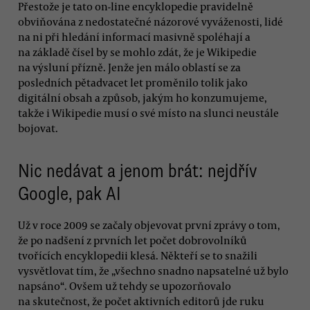
Přestože je tato on-line encyklopedie pravidelně
obviňována z nedostatečné názorové vyváženosti, lidé
na ni při hledání informací masivně spoléhají a
na základě čísel by se mohlo zdát, že je Wikipedie
na výsluní přízně. Jenže jen málo oblastí se za
posledních pětadvacet let proměnilo tolik jako
digitální obsah a způsob, jakým ho konzumujeme,
takže i Wikipedie musí o své místo na slunci neustále
bojovat.
Nic nedávat a jenom brát: nejdřív
Google, pak AI
Už v roce 2009 se začaly objevovat první zprávy o tom,
že po nadšení z prvních let počet dobrovolníků
tvořících encyklopedii klesá. Někteří se to snažili
vysvětlovat tím, že „všechno snadno napsatelné už bylo
napsáno“. Ovšem už tehdy se upozorňovalo
na skutečnost, že počet aktivních editorů jde ruku