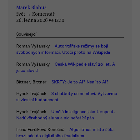
Marek Blahuš
Svět
→
Komentář
26. ledna 2026 ve 12.10
Související
Roman Vyšanský
Autoritářské režimy se bojí
svobodných informací. Útočí proto na Wikipedii
Roman Vyšanský
Česká Wikipedie slaví 20 let. A
je co slavit!
Bittner, Bittner
ŠKRTY: Je to AI? Není to AI?
Hynek Trojánek
S chatboty se nemluví. Vytvořme
si vlastní budoucnost
Hynek Trojánek
Umělá inteligence jako terapeut.
Nedůvěryhodný sluha a nic neřešící pán
Irena Ferčíková Konečná
Algoritmus místo šéfa:
hrozí pád do digitálního feudalismu