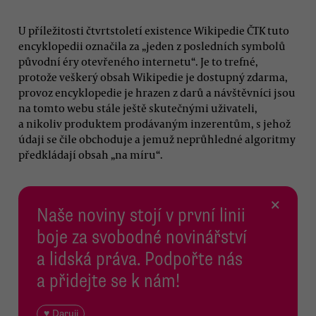
U příležitosti čtvrtstoletí existence Wikipedie ČTK tuto
encyklopedii označila za „jeden z posledních symbolů
původní éry otevřeného internetu“. Je to trefné,
protože veškerý obsah Wikipedie je dostupný zdarma,
provoz encyklopedie je hrazen z darů a návštěvníci jsou
na tomto webu stále ještě skutečnými uživateli,
a nikoliv produktem prodávaným inzerentům, s jehož
údaji se čile obchoduje a jemuž neprůhledné algoritmy
předkládají obsah „na míru“.
×
Naše noviny stojí v první linii
boje za svobodné novinářství
a lidská práva. Podpořte nás
a přidejte se k nám!
♥ Daruji