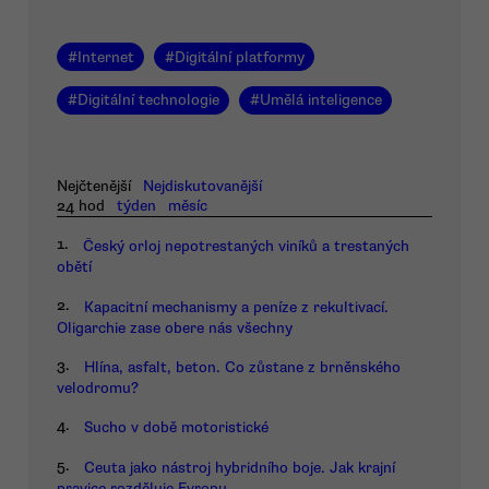
#
Internet
#
Digitální platformy
#
Digitální technologie
#
Umělá inteligence
Nejčtenější
Nejdiskutovanější
24 hod
týden
měsíc
1.
Český orloj nepotrestaných viníků a trestaných
obětí
2.
Kapacitní mechanismy a peníze z rekultivací.
Oligarchie zase obere nás všechny
3.
Hlína, asfalt, beton. Co zůstane z brněnského
velodromu?
4.
Sucho v době motoristické
5.
Ceuta jako nástroj hybridního boje. Jak krajní
pravice rozděluje Evropu