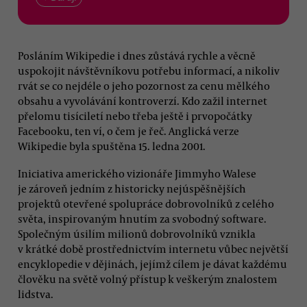
Posláním Wikipedie i dnes zůstává rychle a věcně
uspokojit návštěvníkovu potřebu informací, a nikoliv
rvát se co nejdéle o jeho pozornost za cenu mělkého
obsahu a vyvolávání kontroverzí. Kdo zažil internet
přelomu tisíciletí nebo třeba ještě i prvopočátky
Facebooku, ten ví, o čem je řeč. Anglická verze
Wikipedie byla spuštěna 15. ledna 2001.
Iniciativa amerického vizionáře Jimmyho Walese
je zároveň jedním z historicky nejúspěšnějších
projektů otevřené spolupráce dobrovolníků z celého
světa, inspirovaným hnutím za svobodný software.
Společným úsilím milionů dobrovolníků vznikla
v krátké době prostřednictvím internetu vůbec největší
encyklopedie v dějinách, jejímž cílem je dávat každému
člověku na světě volný přístup k veškerým znalostem
lidstva.