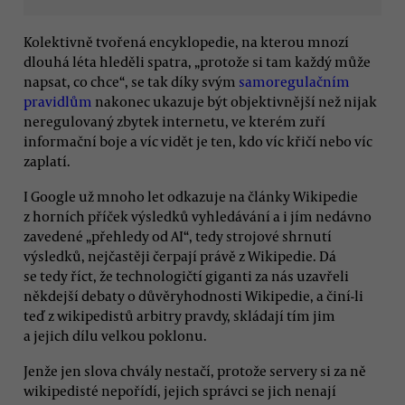
Kolektivně tvořená encyklopedie, na kterou mnozí
dlouhá léta hleděli spatra, „protože si tam každý může
napsat, co chce“, se tak díky svým
samoregulačním
pravidlům
nakonec ukazuje být objektivnější než nijak
neregulovaný zbytek internetu, ve kterém zuří
informační boje a víc vidět je ten, kdo víc křičí nebo víc
zaplatí.
I Google už mnoho let odkazuje na články Wikipedie
z horních příček výsledků vyhledávání a i jím nedávno
zavedené „přehledy od AI“, tedy strojové shrnutí
výsledků, nejčastěji čerpají právě z Wikipedie. Dá
se tedy říct, že technologičtí giganti za nás uzavřeli
někdejší debaty o důvěryhodnosti Wikipedie, a činí-li
teď z wikipedistů arbitry pravdy, skládají tím jim
a jejich dílu velkou poklonu.
Jenže jen slova chvály nestačí, protože servery si za ně
wikipedisté nepořídí, jejich správci se jich nenají