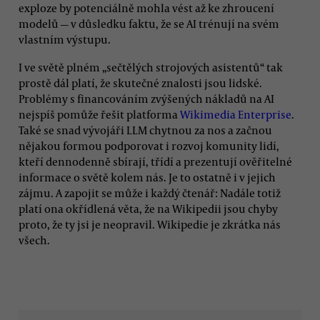
exploze by potenciálně mohla vést až ke zhroucení
modelů — v důsledku faktu, že se AI trénují na svém
vlastním výstupu.
I ve světě plném „sečtělých strojových asistentů“ tak
prostě dál platí, že skutečné znalosti jsou lidské.
Problémy s financováním zvýšených nákladů na AI
nejspíš pomůže řešit platforma
Wikimedia Enterprise
.
Také se snad vývojáři LLM chytnou za nos a začnou
nějakou formou podporovat i rozvoj komunity lidí,
kteří dennodenně sbírají, třídí a prezentují ověřitelné
informace o světě kolem nás. Je to ostatně i v jejich
zájmu. A zapojit se může i každý čtenář: Nadále totiž
platí ona okřídlená věta, že na Wikipedii jsou chyby
proto, že ty jsi je neopravil. Wikipedie je zkrátka nás
všech.