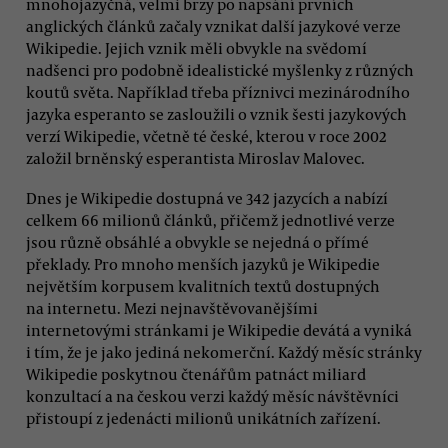
mnohojazyčná, velmi brzy po napsání prvních
anglických článků začaly vznikat další jazykové verze
Wikipedie. Jejich vznik měli obvykle na svědomí
nadšenci pro podobně idealistické myšlenky z různých
koutů světa. Například třeba příznivci mezinárodního
jazyka esperanto se zasloužili o vznik šesti jazykových
verzí Wikipedie, včetně té české, kterou v roce 2002
založil brněnský esperantista Miroslav Malovec.
Dnes je Wikipedie dostupná ve 342 jazycích a nabízí
celkem 66 milionů článků, přičemž jednotlivé verze
jsou různě obsáhlé a obvykle se nejedná o přímé
překlady. Pro mnoho menších jazyků je Wikipedie
největším korpusem kvalitních textů dostupných
na internetu. Mezi nejnavštěvovanějšími
internetovými stránkami je Wikipedie devátá a vyniká
i tím, že je jako jediná nekomerční. Každý měsíc stránky
Wikipedie poskytnou čtenářům patnáct miliard
konzultací a na českou verzi každý měsíc návštěvníci
přistoupí z jedenácti milionů unikátních zařízení.