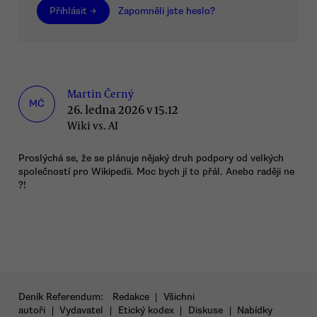
Přihlásit →
Zapomněli jste heslo?
Martin Černý
MČ
26. ledna 2026 v 15.12
Wiki vs. AI
Proslýchá se, že se plánuje nějaký druh podpory od velkých
společností pro Wikipedii. Moc bych jí to přál. Anebo raději ne
?!
Deník Referendum:
Redakce
|
Všichni
autoři
|
Vydavatel
|
Etický kodex
|
Diskuse
|
Nabídky