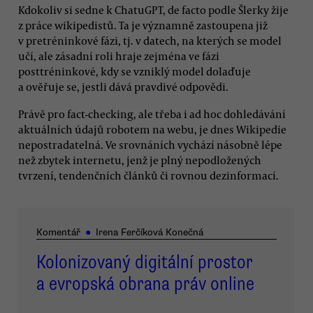
Kdokoliv si sedne k ChatuGPT, de facto podle Šlerky žije
z práce wikipedistů. Ta je významně zastoupena již
v pretréninkové fázi, tj. v datech, na kterých se model
učí, ale zásadní roli hraje zejména ve fázi
posttréninkové, kdy se vzniklý model dolaďuje
a ověřuje se, jestli dává pravdivé odpovědi.
Právě pro fact-checking, ale třeba i ad hoc dohledávání
aktuálních údajů robotem na webu, je dnes Wikipedie
nepostradatelná. Ve srovnáních vychází násobně lépe
než zbytek internetu, jenž je plný nepodložených
tvrzení, tendenčních článků či rovnou dezinformací.
Komentář
●
Irena Ferčíková Konečná
Kolonizovaný digitální prostor
a evropská obrana práv online