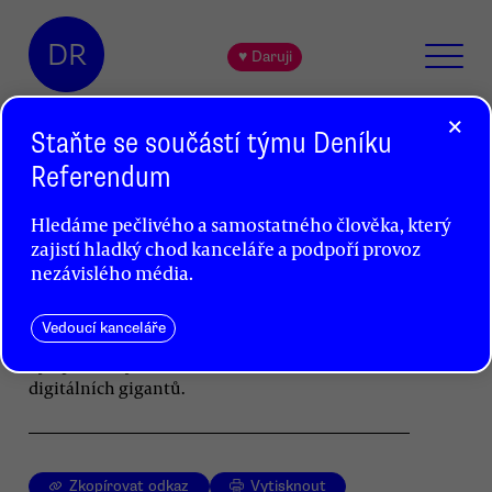
DR
♥ Daruji
×
Staňte se součástí týmu Deníku
Referendum
Pětadvacet let Wikipedie:
Hledáme pečlivého a samostatného člověka, který
Znalosti jsou lidské
zajistí hladký chod kanceláře a podpoří provoz
Marek Blahuš
nezávislého média.
Kdysi přezíraná kolektivně tvořená
Vedoucí kanceláře
encyklopedie připomíná, jaký by mohl internet
být, pokud by na něm nezuřila válka o zisk a moc
digitálních gigantů.
Zkopírovat odkaz
Vytisknout