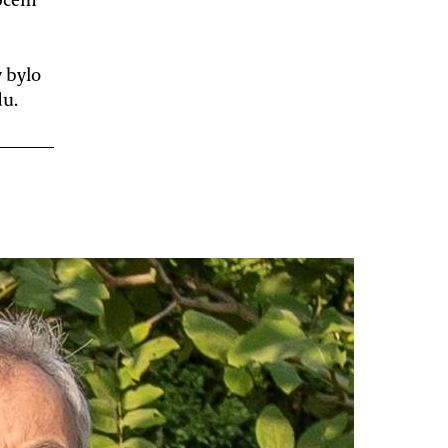
y bylo
du.