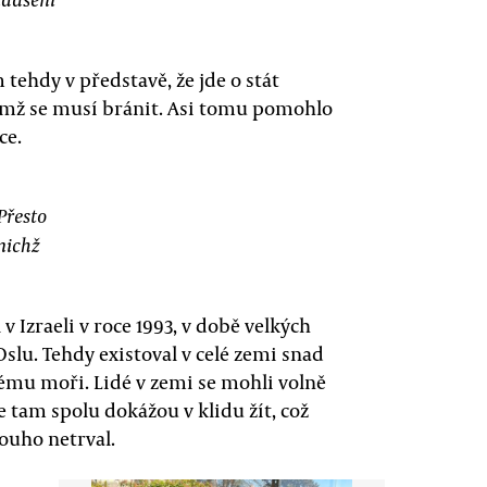
m tehdy v představě, že jde o stát
 jimž se musí bránit. Asi tomu pomohlo
ce.
Přesto
 nichž
v Izraeli v roce 1993, v době velkých
slu. Tehdy existoval v celé zemi snad
vému moři. Lidé v zemi se mohli volně
 tam spolu dokážou v klidu žít, což
louho netrval.