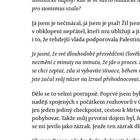
pro sionismus vzalo?
Já jsem je nečmáral, já jsem je psal! Žil jse
v obklopení nepřátel, kteří mu ubližují a
i to, že tehdejší vláda podporovala Palestin
Je jasné, že své dlouhodobé přesvědčení člověk
nezmění z minuty na minutu, že jde o proces. 
se chci zeptat, zda si vybavíte situace, během
jste začal svůj názor na Izrael přehodnocovat.
Dělo se to velmi postupně. Poprvé jsem byl 
nadějí spojených s počátkem rozhovorů v O
jen jeden jediný checkpoint, cestou k Mrt
pohybovat. Takže můj prvotní dojem byl, že
se mi jevilo jako zázrak. Jenže ten zázrak d