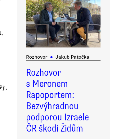
-
t,
Rozhovor
●
Jakub Patočka
Rozhovor
s Meronem
ji,
Rapoportem:
Bezvýhradnou
podporou Izraele
ČR škodí Židům