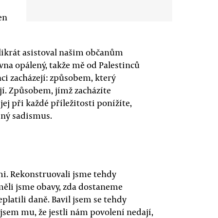
en
likrát asistoval našim občanům
vna opálený, takže mě od Palestinců
inci zacházejí: způsobem, který
ojí. Způsobem, jímž zacházíte
jej při každé příležitosti ponížíte,
bný sadismus.
mi. Rekonstruovali jsme tehdy
měli jsme obavy, zda dostaneme
eplatili daně. Bavil jsem se tehdy
jsem mu, že jestli nám povolení nedají,