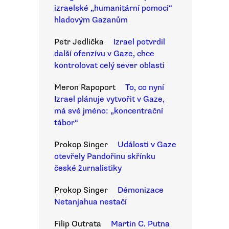
izraelské „humanitární pomoci“
hladovým Gazanům
Petr Jedlička
Izrael potvrdil
další ofenzívu v Gaze, chce
kontrolovat celý sever oblasti
Meron Rapoport
To, co nyní
Izrael plánuje vytvořit v Gaze,
má své jméno: „koncentrační
tábor“
Prokop Singer
Události v Gaze
otevřely Pandořinu skřínku
české žurnalistiky
Prokop Singer
Démonizace
Netanjahua nestačí
Filip Outrata
Martin C. Putna