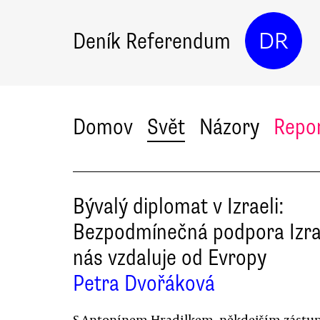
Deník Referendum
DR
Domov
Svět
Názory
Repo
Bývalý diplomat v Izraeli:
Bezpodmínečná podpora Izra
nás vzdaluje od Evropy
Petra Dvořáková
S Antonínem Hradilkem, někdejším zást