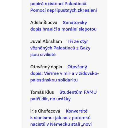
popírá existenci Palestinců.
Pomocí nepřípustných zkreslení
Adéla Šípová
Senátorský
dopis hraničí s morální slepotou
Juval Abraham
Tři ze čtyř
vězněných Palestinců z Gazy
jsou civilisté
Otevřený dopis
Otevřený
dopis: Věříme v mír a v židovsko-
palestinskou solidaritu
Tomáš Klus
Studentům FAMU
patří dík, ne urážky
Iris Chefecová
Konvertité
k sionismu: jak se z potomků
nacistů v Německu stali „noví