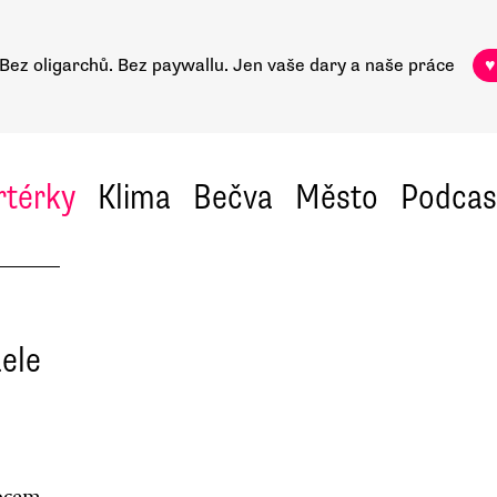
Bez oligarchů. Bez paywallu.
Jen vaše dary a naše práce
♥
rtérky
Klima
Bečva
Město
Podcas
ele
upcem