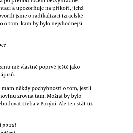
olá po přehodnocení bezvýhradné
tací a upozorňuje na příkoří, jichž
vořili jsme o radikalizaci izraelské
bo o tom, kam by bylo nejvhodnější
pce
smu mě vlastně poprvé ještě jako
nápisů.
dyž mám někdy pochybnosti o tom, jestli
ovinu zrovna tam. Možná by bylo
budovat třeba v Porýní. Ale ten stát už
l po zdi
nadšení