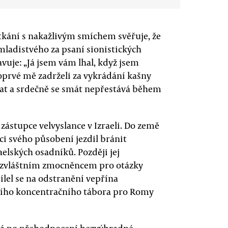
tkání s nakažlivým smíchem svěřuje, že
mladistvého za psaní sionistických
vuje: „Já jsem vám lhal, když jsem
poprvé mě zadrželi za vykrádání kašny
tovat a srdečně se smát nepřestává během
 zástupce velvyslance v Izraeli. Do země
ci svého působení jezdil bránit
elských osadníků. Později jej
o zvláštním zmocněncem pro otázky
ílel se na odstranění vepřína
šího koncentračního tábora pro Romy