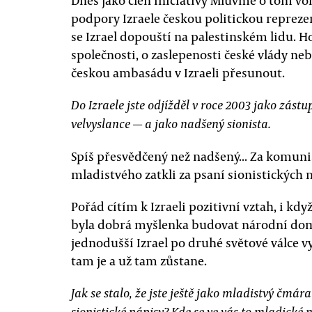
Dnes jako člen iniciativy Mluvme o tom v
podpory Izraele českou politickou reprezen
se Izrael dopouští na palestinském lidu. Ho
společnosti, o zaslepenosti české vlády ne
českou ambasádu v Izraeli přesunout.
Do Izraele jste odjížděl v roce 2003 jako zástu
velvyslance — a jako nadšený sionista.
Spíš přesvědčený než nadšený... Za komuni
mladistvého zatkli za psaní sionistických 
Pořád cítím k Izraeli pozitivní vztah, i k
byla dobrá myšlenka budovat národní dom
jednodušší Izrael po druhé světové válce vy
tam je a už tam zůstane.
Jak se stalo, že jste ještě jako mladistvý čmára
sionistické nápisy? Kde se ve vás to mladické 