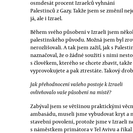
osmdesát procent Izraelců vyhnání
Palestinců z Gazy. Takže jsem se změnil nej
já, ale i Izrael.
Během svého působení v Izraeli jsem něko
palestinského původu. Možná jsem byl zro
nerozlišovali. A tak jsem zažil, jak s Palest
naznačoval, že o žádné soužití s nimi nest
s člověkem, kterého se chcete zbavit, takže 
vyprovokujete a pak ztrestáte. Takový dro
Jak přehodnocení vašeho postoje k Izraeli
ovlivňovalo vaše působení na místě?
Zabýval jsem se většinou praktickými věc
ambasádu, museli jsme vybudovat kryt a 
stavební povolení, protože jsme v Izraeli n
s náměstkem primátora v Tel Avivu a říkal 