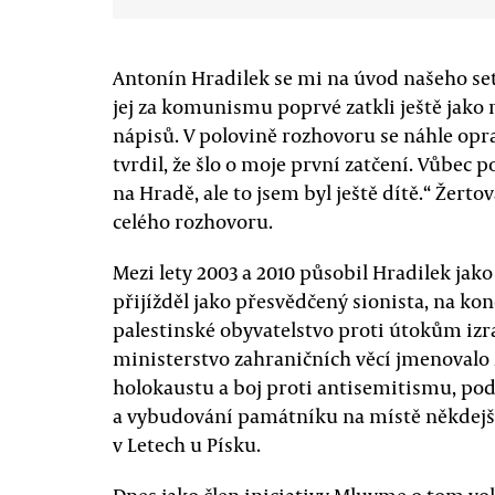
Antonín Hradilek se mi na úvod našeho se
jej za komunismu poprvé zatkli ještě jako 
nápisů. V polovině rozhovoru se náhle opra
tvrdil, že šlo o moje první zatčení. Vůbec 
na Hradě, ale to jsem byl ještě dítě.“ Žer
celého rozhovoru.
Mezi lety 2003 a 2010 působil Hradilek jako
přijížděl jako přesvědčený sionista, na kon
palestinské obyvatelstvo proti útokům izra
ministerstvo zahraničních věcí jmenoval
holokaustu a boj proti antisemitismu, pod
a vybudování památníku na místě někdej
v Letech u Písku.