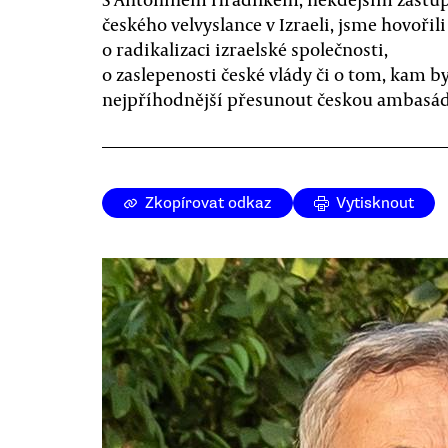
českého velvyslance v Izraeli, jsme hovořili
o radikalizaci izraelské společnosti,
o zaslepenosti české vlády či o tom, kam b
nejpříhodnější přesunout českou ambasá
Zkopírovat odkaz
Vytisknout