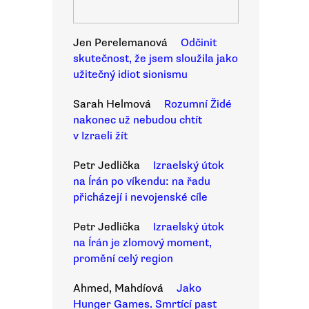
Jen Perelemanová
Odčinit
skutečnost, že jsem sloužila jako
užitečný idiot sionismu
Sarah Helmová
Rozumní Židé
nakonec už nebudou chtít
v Izraeli žít
Petr Jedlička
Izraelský útok
na Írán po víkendu: na řadu
přicházejí i nevojenské cíle
Petr Jedlička
Izraelský útok
na Írán je zlomový moment,
promění celý region
Ahmed, Mahdíová
Jako
Hunger Games. Smrtící past