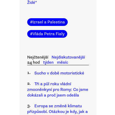
Židé“
#
Izrael a Palestina
#
Vláda Petra Fialy
Nejčtenější
Nejdiskutovanější
24 hod
týden
měsíc
1.
Sucho v době motoristické
2.
Tři a půl roku vládní
zmocněnkyní pro Romy: Co jsme
dokázali a proč jsem odešla
3.
Evropa se změně klimatu
přizpůsobí. Otázkou je kdy, jak a