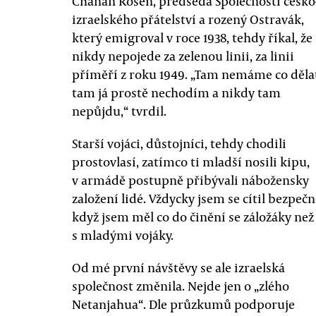
Chanan Rosen, předseda Společnosti česko
izraelského přátelství a rozený Ostravák,
který emigroval v roce 1938, tehdy říkal, že
nikdy nepojede za zelenou linii, za linii
příměří z roku 1949. „Tam nemáme co děla
tam já prostě nechodím a nikdy tam
nepůjdu,“ tvrdil.
Starší vojáci, důstojníci, tehdy chodili
prostovlasí, zatímco ti mladší nosili kipu,
v armádě postupně přibývali nábožensky
založení lidé. Vždycky jsem se cítil bezpečně
když jsem měl co do činění se záložáky než
s mladými vojáky.
Od mé první návštěvy se ale izraelská
společnost změnila. Nejde jen o „zlého
Netanjahua“. Dle průzkumů podporuje