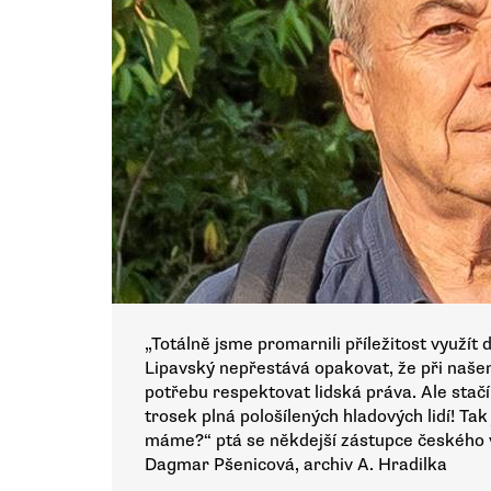
„Totálně jsme promarnili příležitost využít 
Lipavský nepřestává opakovat, že při naše
potřebu respektovat lidská práva. Ale stač
trosek plná pološílených hladových lidí! Ta
máme?“ ptá se někdejší zástupce českého ve
Dagmar Pšenicová, archiv A. Hradilka