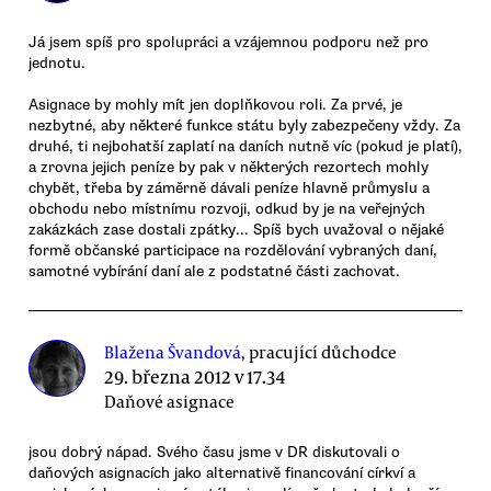
Já jsem spíš pro spolupráci a vzájemnou podporu než pro
jednotu.
Asignace by mohly mít jen doplňkovou roli. Za prvé, je
nezbytné, aby některé funkce státu byly zabezpečeny vždy. Za
druhé, ti nejbohatší zaplatí na daních nutně víc (pokud je platí),
a zrovna jejich peníze by pak v některých rezortech mohly
chybět, třeba by záměrně dávali peníze hlavně průmyslu a
obchodu nebo místnímu rozvoji, odkud by je na veřejných
zakázkách zase dostali zpátky... Spíš bych uvažoval o nějaké
formě občanské participace na rozdělování vybraných daní,
samotné vybírání daní ale z podstatné části zachovat.
Blažena Švandová
, pracující důchodce
29. března 2012 v 17.34
Daňové asignace
jsou dobrý nápad. Svého času jsme v DR diskutovali o
daňových asignacích jako alternativě financování církví a