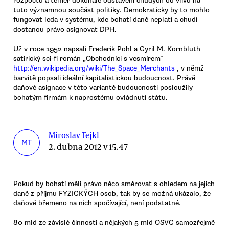
rozpočtu a téměř dokonalé odstavení chudých od vlivu na
tuto významnou součást politiky. Demokraticky by to mohlo
fungovat leda v systému, kde bohatí daně neplatí a chudí
dostanou právo asignovat DPH.
Už v roce 1952 napsali Frederik Pohl a Cyril M. Kornbluth
satirický sci-fi román „Obchodníci s vesmírem‟
http://en.wikipedia.org/wiki/The_Space_Merchants
, v němž
barvitě popsali ideální kapitalistickou budoucnost. Právě
daňové asignace v této variantě budoucnosti posloužily
bohatým firmám k naprostému ovládnutí státu.
Miroslav Tejkl
MT
2. dubna 2012 v 15.47
Pokud by bohatí měli právo něco směrovat s ohledem na jejich
daně z příjmu FYZICKÝCH osob, tak by se možná ukázalo, že
daňové břemeno na nich spočívající, není podstatné.
80 mld ze závislé činnosti a nějakých 5 mld OSVČ samozřejmě