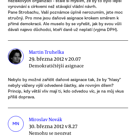
neziskových organizací - stále si myslím, že by to bylo lepší
vyrovnání s církvemi než stávající vládní návrh.
Pane Strobachu, Vaší poznámce úplně nerozumím, jste moc
stručný. Pro mne jsou daňové asignace krokem směrem k
přímé demokracii. Ale muselo by se vyřešit, jak by svou vůli
dávali najevo důchodci, kteří daně už neplatí (vyjma DPH).
Martin Truhelka
29. března 2012 v 20.07
Demokratičtější asignace
Nebylo by možné zařídit daňové asignace tak, že by "hlasy"
nebyly váženy výší odvedené částky, ale rovným dílem?
Princip, kdy větší vliv mají ti, kdo odvedou víc, je na můj vkus
příliš doprava.
Miroslav Novák
MN
30. března 2012 v 8.27
Nemohu se neozvat