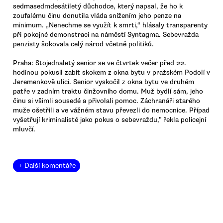
sedmasedmdesátiletý důchodce, který napsal, že ho k
zoufalému činu donutila vláda snížením jeho penze na
minimum. „Nenechme se využít k smrti,“ hlásaly transparenty
při pokojné demonstraci na náměstí Syntagma. Sebevražda
penzisty šokovala celý národ včetně politiků.
Praha: Stojednaletý senior se ve čtvrtek večer před 22.
hodinou pokusil zabít skokem z okna bytu v pražském Podolí v
Jeremenkově ulici. Senior vyskočil z okna bytu ve druhém
patře v zadním traktu činžovního domu. Muž bydlí sám, jeho
činu si všimli sousedé a přivolali pomoc. Záchranáři starého
muže ošetřili a ve vážném stavu převezli do nemocnice. Případ
vyšetřují kriminalisté jako pokus o sebevraždu," řekla policejní
mluvčí.
+ Další komentáře