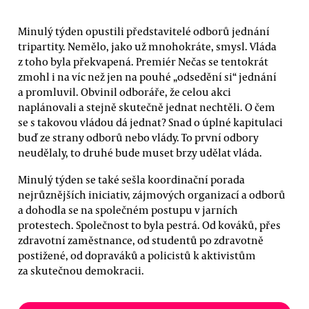
Minulý týden opustili představitelé odborů jednání
tripartity. Nemělo, jako už mnohokráte, smysl. Vláda
z toho byla překvapená. Premiér Nečas se tentokrát
zmohl i na víc než jen na pouhé „odsedění si“ jednání
a promluvil. Obvinil odboráře, že celou akci
naplánovali a stejně skutečně jednat nechtěli. O čem
se s takovou vládou dá jednat? Snad o úplné kapitulaci
buď ze strany odborů nebo vlády. To první odbory
neudělaly, to druhé bude muset brzy udělat vláda.
Minulý týden se také sešla koordinační porada
nejrůznějších iniciativ, zájmových organizací a odborů
a dohodla se na společném postupu v jarních
protestech. Společnost to byla pestrá. Od kováků, přes
zdravotní zaměstnance, od studentů po zdravotně
postižené, od dopraváků a policistů k aktivistům
za skutečnou demokracii.