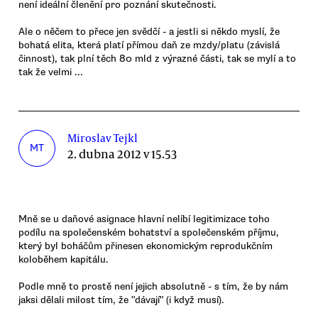
není ideální členění pro poznání skutečnosti.
Ale o něčem to přece jen svědčí - a jestli si někdo myslí, že
bohatá elita, která platí přímou daň ze mzdy/platu (závislá
činnost), tak plní těch 80 mld z výrazné části, tak se mylí a to
tak že velmi ...
Miroslav Tejkl
MT
2. dubna 2012 v 15.53
Mně se u daňové asignace hlavní nelíbí legitimizace toho
podílu na společenském bohatství a společenském příjmu,
který byl boháčům přinesen ekonomickým reprodukčním
koloběhem kapitálu.
Podle mně to prostě není jejich absolutně - s tím, že by nám
jaksi dělali milost tím, že "dávají" (i když musí).