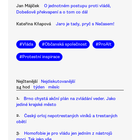
Jan Májíček
O jednotném postupu proti vládě,
Dobešově překvapení a o tom co dál
Kateřina Kňapová
Jaro je tady, pryč s Nečasem!
#
Vláda
#
Občanská společnost
#
ProAlt
#
Protestní inspirace
Nejčtenější
Nejdiskutovanější
24 hod
týden
měsíc
1.
Brno chystá akční plán na zvládání veder. Jako
jediné krajské město
2.
Český orloj nepotrestaných viníků a trestaných
obětí
3.
Homofobie je pro vládu jen jedním z nástrojů
moci. Tak jako vše