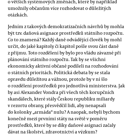
o větších systémových změnách, které by například
umožnily občanům více rozhodovat o důležitých
otázkách.
Jedním z takových demokratizačních návrhů by mohla
být tzv. daňová asignace prostředků státního rozpočtu.
Co to znamená? Každý daně odvádějící člověk by mohl
určit, do jaké kapitoly či kapitol pošle svou část daně
z přijmu. Toto rozdělení by bylo pro vládu závazné při
plánování státního rozpočtu. Tak by se všichni
ekonomicky aktivní občané podíleli na rozhodování
o státních prioritách. Politická debata by se stala
opravdu důležitou a vážnou, protože by v ní šlo
o rozdělení prostředků pro jednotlivá ministerstva. Jak
by asi Alexander Vondra při všech těch korupčních
skandálech, které stály Českou republiku miliardy
v rezortu obrany, přesvědčil lidi, aby nenapsali
do kolonky „armáda“ nulu? A naopak, nebyli bychom
konečně mezi prvními státy na světě v poměru
prostředků, které by se díky daňové asignaci začaly
dávat na školství, zdravotnictví a výzkum?