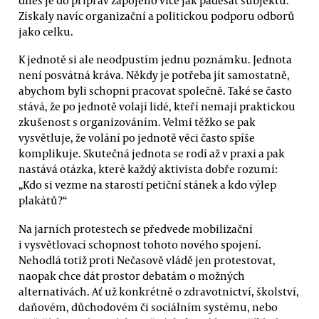
Získaly navíc organizační a politickou podporu odborů
jako celku.
K jednotě si ale neodpustím jednu poznámku. Jednota
není posvátná kráva. Někdy je potřeba jít samostatně,
abychom byli schopni pracovat společně. Také se často
stává, že po jednotě volají lidé, kteří nemají praktickou
zkušenost s organizováním. Velmi těžko se pak
vysvětluje, že volání po jednotě věci často spíše
komplikuje. Skutečná jednota se rodí až v praxi a pak
nastává otázka, které každý aktivista dobře rozumí:
„Kdo si vezme na starosti petiční stánek a kdo výlep
plakátů?“
Na jarních protestech se předvede mobilizační
i vysvětlovací schopnost tohoto nového spojení.
Nehodlá totiž proti Nečasově vládě jen protestovat,
naopak chce dát prostor debatám o možných
alternativách. Ať už konkrétně o zdravotnictví, školství,
daňovém, důchodovém či sociálním systému, nebo