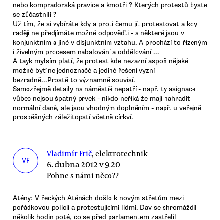
nebo kompradorská pravice a kmotři ? Kterých protestů byste
se zůčastnili ?
Už tím, že si vybíráte kdy a proti čemu jít protestovat a kdy
raději ne předjímáte možné odpověď.i - a některé jsou v
konjunktním a jiné v disjunktním vztahu. A prochází to řízeným
i živelným procesem nabalování a oddělování ...
A tayk mylsím platí, že protest kde nezazní aspoň nějaké
možné byť ne jednoznačé a jediné řešení vyzní
bezradně...Prostě to významně souvisí.
Samozřejmě detaily na náměstíé nepatří - např. ty asignace
vůbec nejsou špatný prvek - nikdo neříká že mají nahradit
normální daně, ale jsou vhodným doplněním - např. u veřejně
prospěšných záležitopstí včetně církví.
Vladimír Frič
, elektrotechnik
VF
6. dubna 2012 v 9.20
Pohne s námi něco??
Atény: V řeckých Aténách došlo k novým střetům mezi
pořádkovou policií a protestujícími lidmi. Dav se shromáždil
několik hodin poté, co se před parlamentem zastřelil