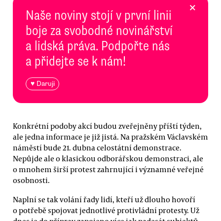
×
Naše noviny stojí v první linii
boje za svobodné novinářství
a lidská práva. Podpořte nás
a přidejte se k nám!
♥ Daruji
Konkrétní podoby akcí budou zveřejněny příští týden,
ale jedna informace je již jistá. Na pražském Václavském
náměstí bude 21. dubna celostátní demonstrace.
Nepůjde ale o klasickou odborářskou demonstraci, ale
o mnohem širší protest zahrnující i významné veřejné
osobnosti.
Naplní se tak volání řady lidí, kteří už dlouho hovoří
o potřebě spojovat jednotlivé protivládní protesty. Už
dnes je do příprav zapojeno více jak padesát subjektů.