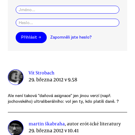
Přihlásit →
Zapomněli jste heslo?
Vít Strobach
29. března 2012 v 9.58
Ale není taková "daňová asignace" jen jinou verzí (např.
jochovského) ultraliberálního: vol jen ty, kdo platíš daně. ?
martin škabraha
, autor erót-ické literatury
29. března 2012 v 10.41