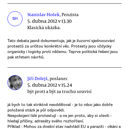
Stanislav Hošek
, Penzista
SH
5. dubna 2012 v 13.30
Klasická ukázka.
Tato debata jasně dokumentuje, jak je iluzorní sjednocování
protestů za určitou konkrétní věc. Protesty jsou vždycky
organicky i logicky proti něčemu. Teprve politická řešení jsou
pak střetem návrhů.
Jiří Dolejš
, poslanec
5. dubna 2012 v 15.24
být proti a být za trochu souvisí
já bych to tak striktně neodděloval - je to něco jako dobře
položená otázk je půl odpovědi.
Nespokojení lidé protestují - a ne jen proto, aby si ulevili -
hledají příčiny, adresáty svého rozhořčení.
Příklad : Mohou za dnešní stav nadvládí EU a paraziti - cikáni a