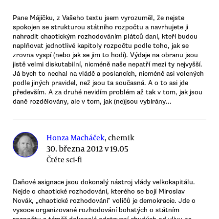
Pane Májíčku, z Vašeho textu jsem vyrozuměl, že nejste
spokojen se strukturou státního rozpočtu a navrhujete ji
nahradit chaotickým rozhodováním plátců daní, kteří budou
naplňovat jednotlivé kapitoly rozpočtu podle toho, jak se
zrovna vyspí (nebo jak se jim to hodí). Výdaje na obranu jsou
jistě velmi diskutabilní, nicméně naše nepatří mezi ty nejvyšší.
Já bych to nechal na vládě a poslancích, nicméně asi volených
podle jiných pravidel, než jsou ta současná. A o to asi jde
především. A za druhé nevidím problém až tak v tom, jak jsou
daně rozdělovány, ale v tom, jak (ne)jsou vybírány...
Honza Macháček
, chemik
30. března 2012 v 19.05
Čtěte sci-fi
Daňové asignace jsou dokonalý nástroj vlády velkokapitálu.
Nejde o chaotické rozhodování, kterého se bojí Miroslav
Novák, „chaotické rozhodování‟ voličů je demokracie. Jde o
vysoce organizované rozhodování bohatých o státním