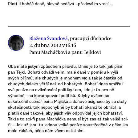
Platí-li boháč daně, hlavně nedává - především vrací ...
Blažena Švandová
, pracující důchodce
2. dubna 2012 v 16.16
Panu Macháčkovi a panu Tejklovi
Oba máte jistým způsobem pravdu. Dnes je to tak, jak píše
pan Tejkl. Bohatí odvádí velmi malé daně v poměru k výši
svých příjmů, ale chudých je mnohem víc a tak je částka od
chudých daleko větší než od bohatých. Bohatí dnes směřují
své peníze na ovlivňování politiky tam, kde je to pro ně
výhodné - na korumpování politiků. Kdyby ovšem se
uskutečnil scénář pana Májíčka a daňové asignace by se staly
skutečností, tak nepochybně by bohatí okamžitě obrátili a
platili daně takové, aby jejich vliv odpovídal jejich bohatství.
Takže to sci-fi pana Macháčka nemusí být zas až tak velké sci-
fi. - Jak už jsou tu jednou velké peníze soustředěné v několika
málo rukách, běda nám všem ostatním.