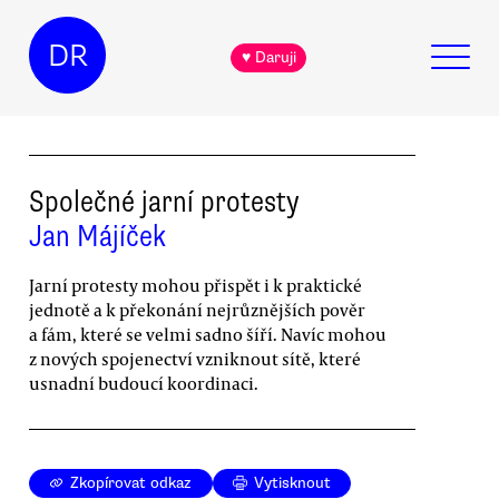
DR
♥ Daruji
Společné jarní protesty
Jan Májíček
Jarní protesty mohou přispět i k praktické
jednotě a k překonání nejrůznějších pověr
a fám, které se velmi sadno šíří. Navíc mohou
z nových spojenectví vzniknout sítě, které
usnadní budoucí koordinaci.
Zkopírovat odkaz
Vytisknout